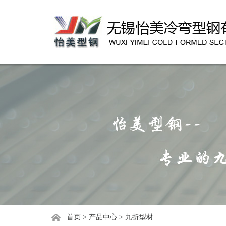
首页
> 产品中心 >
九折型材